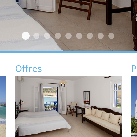
Chambre
Plage
Dehors
Chambre 2
Dehors 2
Dehors 3
Dehors 4
Dehors 5
Dehors 6
Offres
P