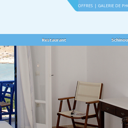
OFFRES
|
GALERIE DE P
Restaurant
Schino