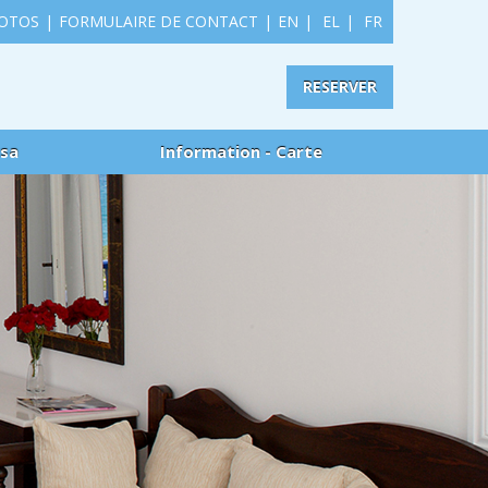
HOTOS
|
FORMULAIRE DE CONTACT
|
EN
|
EL
|
FR
RESERVER
usa
Information - Carte