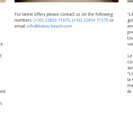
For latest offers please contact us on the following
“L
numbers:
(+30) 22850 71975
,
(+30) 22850 71575
or
gol
email:
info@lioliou-beach.com
en
pr
tou
se
va
t
Le
co
au
“L
la 
me
ent
il
rs